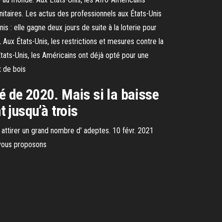
nitaires. Les actus des professionnels aux États-Unis
 : elle gagne deux jours de suite à la loterie pour
Aux États-Unis, les restrictions et mesures contre la
États-Unis, les Américains ont déjà opté pour une
 de bois
é de 2020. Mais si la baisse
t jusqu’à trois
 attirer un grand nombre d' adeptes. 10 févr. 2021
s vous proposons