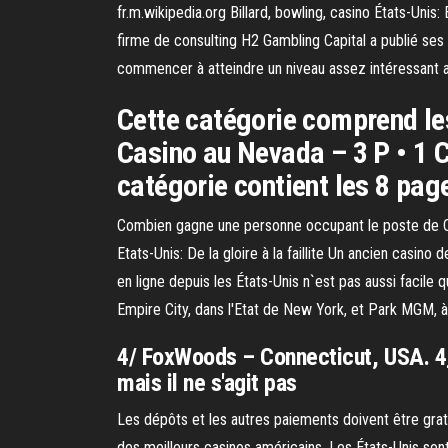
fr.m.wikipedia.org Billard, bowling, casino États-Unis
firme de consulting H2 Gambling Capital a publié ses
commencer à atteindre un niveau assez intéressant al
Cette catégorie comprend les
Casino au Nevada‎ – 3 P • 1 
catégorie contient les 8 pag
Combien gagne une personne occupant le poste de Ca
Etats-Unis: De la gloire à la faillite Un ancien casino
en ligne depuis les États-Unis n`est pas aussi faci
Empire City, dans l'Etat de New York, et Park MGM,
4/ FoxWoods – Connecticut, USA. 4_
mais il ne s'agit pas
Les dépôts et les autres paiements doivent être gratu
des meilleurs casinos américains. Les États-Unis son