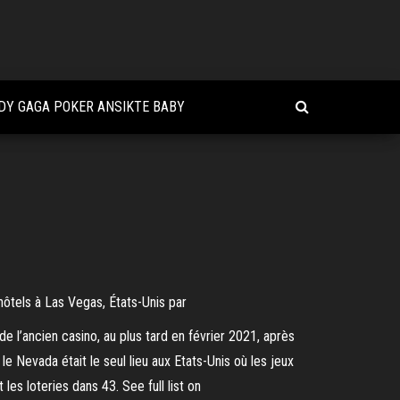
DY GAGA POKER ANSIKTE BABY
hôtels à Las Vegas, États-Unis par
 de l’ancien casino, au plus tard en février 2021, après
le Nevada était le seul lieu aux Etats-Unis où les jeux
es loteries dans 43. See full list on