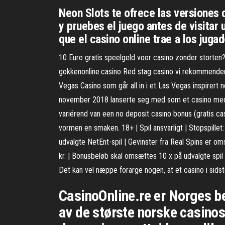
Neon Slots te ofrece las versiones
y pruebes el juego antes de visitar
que el casino online trae a los juga
10 Euro gratis speelgeld voor casino zonder storten? W
gokkenonline.casino Red stag casino vi rekommenderar 
Vegas Casino som går all in i et Las Vegas inspirert
november 2018 lanserte seg med som et casino med et
variërend van een no deposit casino bonus (gratis cas
vormen en smaken. 18+ | Spil ansvarligt | Stopspillet
udvalgte NetEnt-spil | Gevinster fra Real Spins er oms
kr. | Bonusbeløb skal omsættes 10 x på udvalgte spil
Det kan vel næppe forarge nogen, at et casino i sidste
CasinoOnline.re er Norges be
av de største norske casinosi