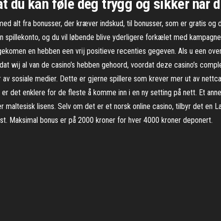
at du kan føle deg trygg og sikker når d
med alt fra bonusser, der kræver indskud, til bonusser, som er gratis og 
 spillekonto, og du vil løbende blive yderligere forkælet med kampagner
gekomen en hebben een vrij positieve recenties gegeven. Als u een overz
dat wij al van de casino’s hebben gehoord, voordat deze casino’s complee
 av sosiale medier. Dette er gjerne spillere som krever mer ut av nettcas
, er det enklere for de fleste å komme inn i en ny setting på nett. Et ann
 maltesisk lisens. Selv om det er et norsk online casino, tilbyr det en 
burst. Maksimal bonus er på 2000 kroner for hver 4000 kroner deponert.