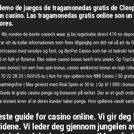
 demo de juegos de tragamonedas gratis de Cleop
 un casino. Las tragamonedas gratis online son un
dores.
ij vonden de beste casino's waar jij bij registratie direct €10 no deposit
att du kollar informationen som finns tillgänglig om ditt val så att du 
 nettcasino med neonlys og fest, og BetPat Casino som har et helirskt t
 fullt ut flytema. Elke online casino bonus heeft iets unieks. Op TopC
ino bonus) tot een free spin bonus, casino welkomst bonus en high roller
: 70 22 28 25 | ROFUS.nu | Kun for nye spillere hos 888 Casino | 30 grati
ætningsfrie | Max gevinst med Real Spins er 50 kr. | Op til 1.000 i bonus
 Guide til gratis casino penge og bonusser på nettet. Der er et godt ord
 instans lever af at deres kunder taber penge. Hvis spillerne vandt samle
ste guide for casino online. Vi gir de
dene. Vi leder deg gjennom jungelen av 