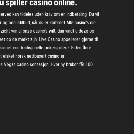
u spiller casino online.
derved kan tildeles uden krav om en indbetaling. Du vil
 og bonustilbud, når du er kommet Alle casino’s die
icht van al onze casino’s wilt, dan vindt u deze op
t op de markt zijn. Live Casino appellerer gjerne til
inoet enn tradisjonelle pokerspillere. Siden flere
et elsket norsk nettbasert casino er
Las Vegas casino sensasjon. Hver ny bruker får 100