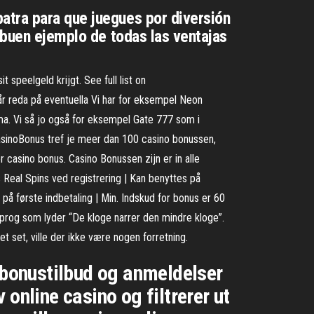
atra para que juegues por diversión
 buen ejemplo de todas las ventajas
 speelgeld krijgt. See full list on
får reda på eventuella Vi har for eksempel Neon
ema. Vi så jo også for eksempel Gate 777 som i
asinoBonus tref je meer dan 100 casino bonussen,
 casino bonus. Casino Bonussen zijn er in alle
s Real Spins ved registrering | Kan benyttes på
 på første indbetaling | Min. Indskud for bonus er 60
sprog som lyder “De kloge narrer den mindre kloge”.
t set, ville der ikke være nogen forretning.
g bonustilbud og anmeldelser
online casino og filtrerer ut