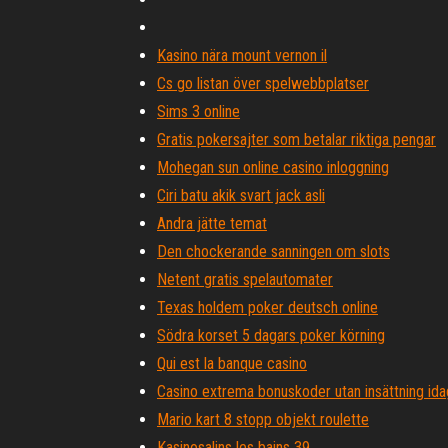
Kasino nära mount vernon il
Cs go listan över spelwebbplatser
Sims 3 online
Gratis pokersajter som betalar riktiga pengar
Mohegan sun online casino inloggning
Ciri batu akik svart jack asli
Andra jätte temat
Den chockerande sanningen om slots
Netent gratis spelautomater
Texas holdem poker deutsch online
Södra korset 5 dagars poker körning
Qui est la banque casino
Casino extrema bonuskoder utan insättning ida
Mario kart 8 stopp objekt roulette
Kasinosalins les bains 39