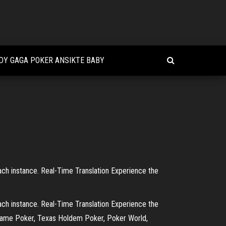
DY GAGA POKER ANSIKTE BABY
ch instance. Real-Time Translation Experience the
ch instance. Real-Time Translation Experience the
odgame Poker, Texas Holdem Poker, Poker World,