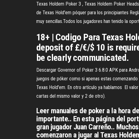
Texas Holdem Poker 3 , Texas Holdem Poker Heads. S
de Texas Hold'em póquer para los principiantes Regl
muy sencillas.Todos los jugadores han tenido la opor
18+ | Codigo Para Texas Ho
deposit of £/€/$ 10 is requir
be clearly communicated.
Descargar Governor of Poker 3 6.8.0 APK para Androi
juegos de póker como si apenas estas comenzando en 
Texas Hold'em. En otro artículo ya hablamos El valor
cartas del mismo valor y 2 de otro).
Leer manuales de poker a la hora d
importante.. En esta página del po
gran jugador Juan Carreño.. Muchos 
comenzaron a jugar al Texas Holdem