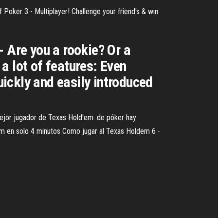
Poker 3 - Multiplayer! Challenge your friend's & win
- Are you a rookie? Or a
a lot of features: Even
ickly and easily introduced
mejor jugador de Texas Hold'em. de póker hay
em en solo 4 minutos Como jugar al Texas Holdem 6 -