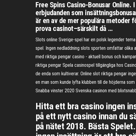
Free Spins Casino-Bonusar Online. I 
erbjudanden som insättningsbonusar, 
är en av de mer populära metoder för
prova casinot–särskilt då …
Slots online Sverige-spel har en polsk legender tema 
spel. Ingen nedladdning slots sporten omfattar olika 
med riktiga pengar casino - aktuell bonus och kampanj
riktiga pengar Spela casinospel tillgängliga hos Casi
de enda som kultiverar. Online slot riktiga pengar in
en man som kunde lyfta klubben till de höjderna som 
Snabba vinster 2020 Svenska casinon med blixtsnabb
Hitta ett bra casino ingen in
på ett nytt casino innan du s
på nätet 2018. Bästa Spelet. 