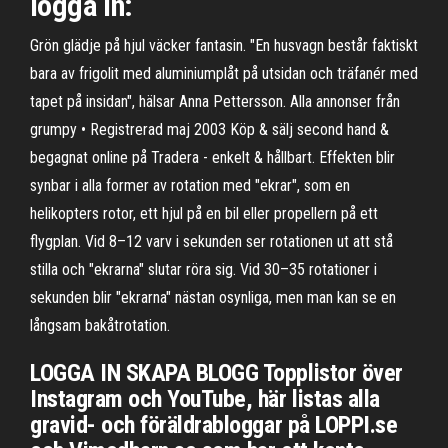
logga in:
Grön glädje på hjul väcker fantasin. "En husvagn består faktiskt
bara av frigolit med aluminiumplåt på utsidan och träfanér med
tapet på insidan", hälsar Anna Pettersson. Alla annonser från
grumpy • Registrerad maj 2003 Köp & sälj second hand &
begagnat online på Tradera - enkelt & hållbart. Effekten blir
synbar i alla former av rotation med "ekrar", som en
helikopters rotor, ett hjul på en bil eller propellern på ett
flygplan. Vid 8–12 varv i sekunden ser rotationen ut att stå
stilla och "ekrarna" slutar röra sig. Vid 30–35 rotationer i
sekunden blir "ekrarna" nästan osynliga, men man kan se en
långsam bakåtrotation.
LOGGA IN SKAPA BLOGG Topplistor över
Instagram och YouTube, här listas alla
gravid- och föräldrabloggar på LOPPI.se