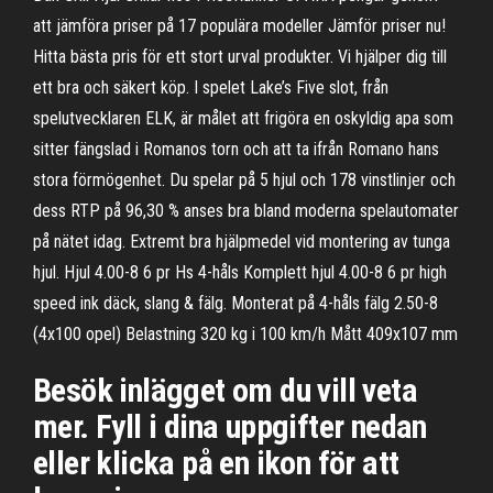
att jämföra priser på 17 populära modeller Jämför priser nu!
Hitta bästa pris för ett stort urval produkter. Vi hjälper dig till
ett bra och säkert köp. I spelet Lake’s Five slot, från
spelutvecklaren ELK, är målet att frigöra en oskyldig apa som
sitter fängslad i Romanos torn och att ta ifrån Romano hans
stora förmögenhet. Du spelar på 5 hjul och 178 vinstlinjer och
dess RTP på 96,30 % anses bra bland moderna spelautomater
på nätet idag. Extremt bra hjälpmedel vid montering av tunga
hjul. Hjul 4.00-8 6 pr Hs 4-håls Komplett hjul 4.00-8 6 pr high
speed ink däck, slang & fälg. Monterat på 4-håls fälg 2.50-8
(4x100 opel) Belastning 320 kg i 100 km/h Mått 409x107 mm
Besök inlägget om du vill veta
mer. Fyll i dina uppgifter nedan
eller klicka på en ikon för att