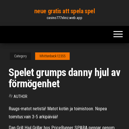
Skip
neue gratis att spela spel
to
casino777xknz.web.app
the
content
Category
Whittenbeck12355
Spelet grumps danny hjul av
förmögenhet
By
AUTHOR
Ruugs-matot netistä! Matot kotiin ja toimistoon. Nopea
toimitus:vain 3-5 arkipäivää!
Dan Grill Hjul Grillar hos PriceRunner SPARA pengar genom